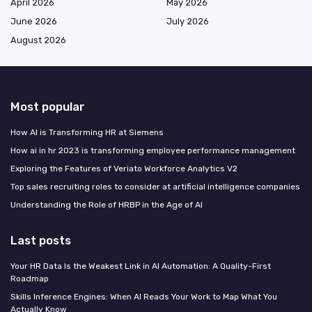
April 2026
May 2026
June 2026
July 2026
August 2026
Most popular
How AI is Transforming HR at Siemens
How ai in hr 2023 is transforming employee performance management
Exploring the Features of Veriato Workforce Analytics V2
Top sales recruiting roles to consider at artificial intelligence companies
Understanding the Role of HRBP in the Age of AI
Last posts
Your HR Data Is the Weakest Link in AI Automation: A Quality-First
Roadmap
Skills Inference Engines: When AI Reads Your Work to Map What You
Actually Know